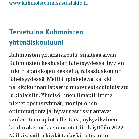
www.kuhmoistenratsastuslukio.fi
.
Tervetuloa Kuhmoisten
yhtenäiskouluun!
Kuhmoisten yhtenäiskoulu sijaitsee aivan
Kuhmoisten keskustan läheisyydessä, hyvien
liikuntapaikkojen keskellä, ratsastuskoulun
läheisyydessä. Meillä opiskelevat kaikki
paikkakunnan lapset ja nuoret esikoululaisista
lukiolaisiin. Yhteisöllinen ilmapiirimme,
pienet opetusryhmät, monipuolien
opintotarjonta ja hyvät resurssit antavat
vankan tuen opintielle. Uusi, nykyaikainen
koulurakennuksemme otettiin käyttöön 2022.
Näiltä sivuilta löydät tärkeää tietoa niin