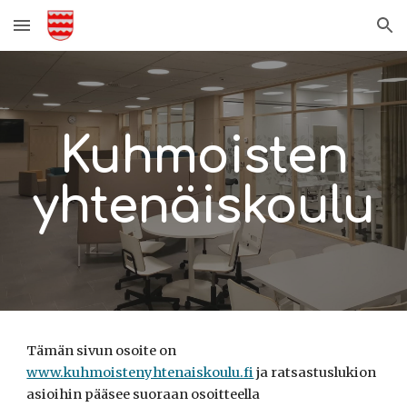
Skip to main content
Skip to navigation
Kuhmoisten
yhtenäiskoulu
Tämän sivun osoite on
www.kuhmoistenyhtenaiskoulu.fi
ja ratsastuslukion
asioihin pääsee suoraan osoitteella